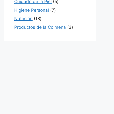
5
Cuidado de la Piel
5
productos
7
Higiene Personal
7
productos
18
Nutrición
18
productos
3
Productos de la Colmena
3
productos