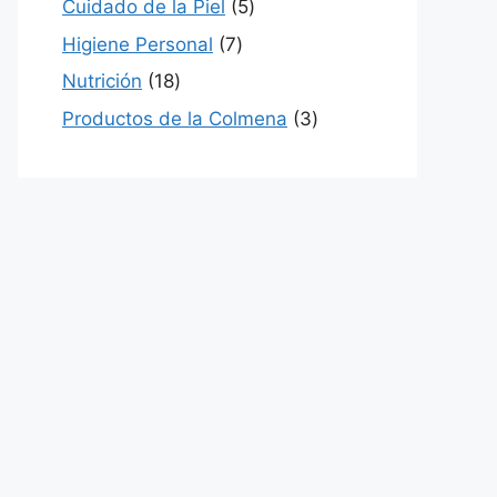
5
Cuidado de la Piel
5
productos
7
Higiene Personal
7
productos
18
Nutrición
18
productos
3
Productos de la Colmena
3
productos