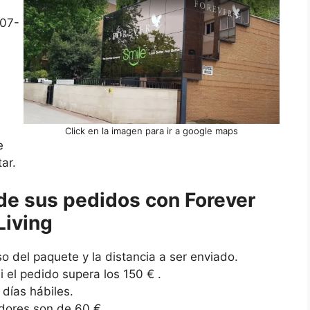
307-
Click en la imagen para ir a google maps
e
ar.
de sus pedidos con Forever
Living
so del paquete y la distancia a ser enviado.
 el pedido supera los 150 € .
 días hábiles.
idores son de 60 €.