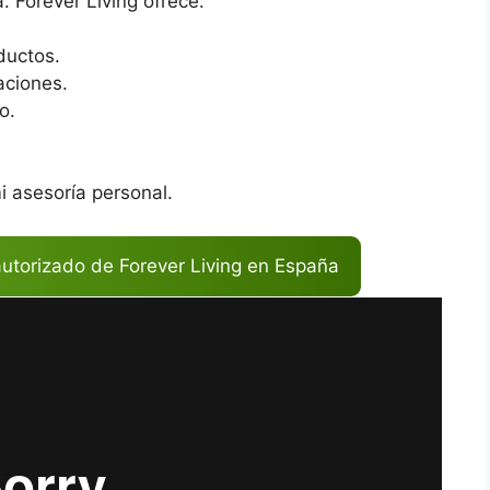
. Forever Living ofrece:
ductos.
aciones.
o.
 asesoría personal.
 autorizado de Forever Living en España