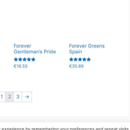
Forever
Forever Greens
Gentleman’s Pride
Spain
Valorado
Valorado
€
16.55
€
35.69
con
con
5.00
5.00
de 5
de 5
1
2
3
→
t experience by remembering your preferences and repeat visits