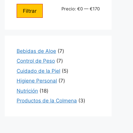
Precio
Precio
Precio:
€0
—
€170
Filtrar
mínimo
máximo
7
Bebidas de Aloe
7
productos
7
Control de Peso
7
productos
5
Cuidado de la Piel
5
productos
7
Higiene Personal
7
productos
18
Nutrición
18
productos
3
Productos de la Colmena
3
productos