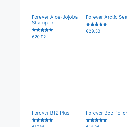
Forever Aloe-Jojoba
Forever Arctic Se
Shampoo
Valorado
€
29.38
con
Valorado
€
20.92
5.00
con
de 5
5.00
de 5
Forever B12 Plus
Forever Bee Polle
Valorado
Valorado