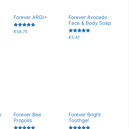
a
Forever ARGI+
Forever Avocado
Face & Body Soap
Valorado
€
58.75
con
Valorado
€
5.41
5.00
con
de 5
5.00
de 5
n
Forever Bee
Forever Bright
Propolis
Toothgel