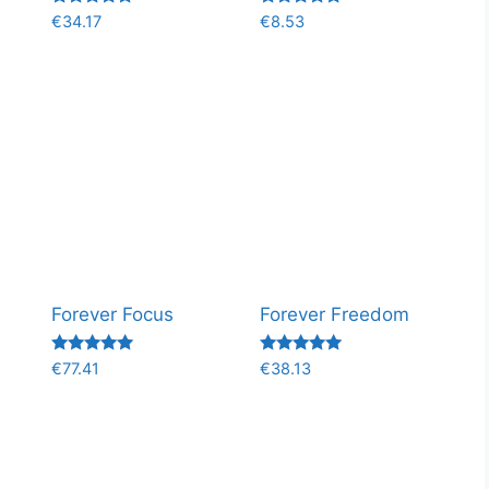
Valorado
Valorado
€
34.17
€
8.53
con
con
5.00
5.00
de 5
de 5
Forever Focus
Forever Freedom
Valorado
Valorado
€
77.41
€
38.13
con
con
5.00
5.00
de 5
de 5